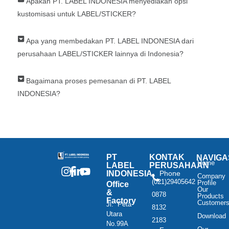
Apakah PT. LABEL INDONESIA menyediakan opsi
kustomisasi untuk LABEL/STICKER?
Apa yang membedakan PT. LABEL INDONESIA dari
perusahaan LABEL/STICKER lainnya di Indonesia?
Bagaimana proses pemesanan di PT. LABEL
INDONESIA?
PT
KONTAK
NAVIGA
Home
LABEL
PERUSAHAAN
INDONESIA
Phone
Company
:
(021)29405642
Profile
Office
Our
&
0878
Products
Factory
Customer
Jl. Peta
8132
Utara
Download
2183
No.99A