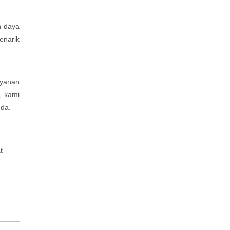
n daya
enarik
ayanan
, kami
nda.
t