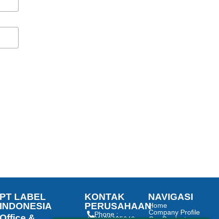
PT LABEL
KONTAK
NAVIGASI
INDONESIA
PERUSAHAAN
Home
Company Profile
Phone :
Office &