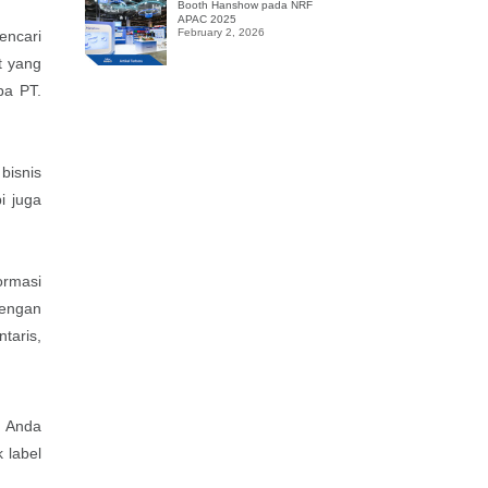
Booth Hanshow pada NRF
APAC 2025
February 2, 2026
encari
t yang
pa PT.
bisnis
i juga
ormasi
Dengan
taris,
e Anda
 label