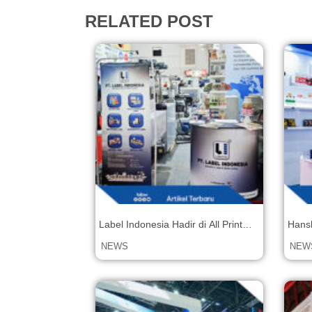
RELATED POST
Label Indonesia Hadir di All Print
Hans
Indonesia 2025 Bersama Sen
(Indo
NEWS
NEW
Machinery