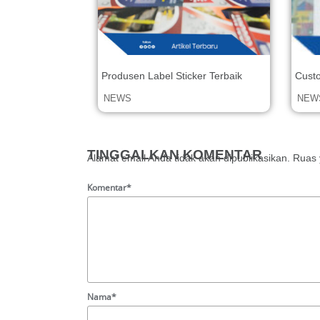
Produsen Label Sticker Terbaik
Custo
NEWS
NEW
TINGGALKAN KOMENTAR
Alamat email Anda tidak akan dipublikasikan.
Ruas 
Komentar*
Nama*