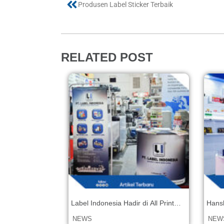
Produsen Label Sticker Terbaik
RELATED POST
Label Indonesia Hadir di All Print
Hans
Indonesia 2025 Bersama Sen
(Indo
NEWS
NEW
Machinery