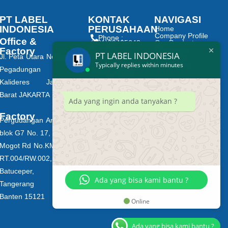
PT LABEL
KONTAK
NAVIGASI
INDONESIA
PERUSAHAAN
Home
Company Profile
Phone :
Office &
(021)29405642
Our Products
Factory
Customers
PT LABEL INDONESIA
0878 8132 2183
Jl. Peta Utara No.99A
Download
Our Gallery
Typically replies within minutes
Fax : (021)
Pegadungan
543-90573
Email :
Kalideres Jakarta
sm@labelindonesia.com
natalie@labelindonesia.com
Barat JAKARTA
Ada yang ingin anda tanyakan ?
Factory
Pergudangan Arcadia
blok G7 No. 17, Daan
Mogot Rd No.KM. 21,
RT.004/RW.002,
Batuceper,
Ada yang bisa kami bantu ?
Tangerang City,
Banten 15121
Online
Ada yang bisa kami bantu ?