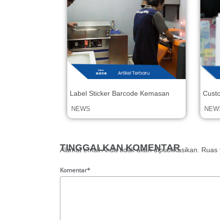
Label Sticker Barcode Kemasan
Custo
NEWS
NEW
TINGGALKAN KOMENTAR
Alamat email Anda tidak akan dipublikasikan.
Ruas 
Komentar*