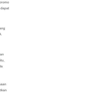
 promo
 dapat
yang
A
dan
itu,
da
naan
atkan