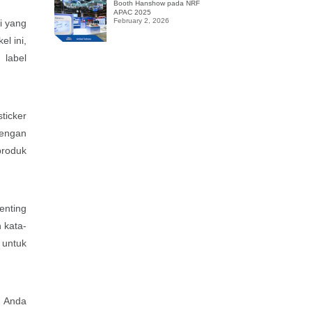
Booth Hanshow pada NRF
APAC 2025
February 2, 2026
i yang
el ini,
 label
ticker
Dengan
produk
enting
 kata-
 untuk
, Anda