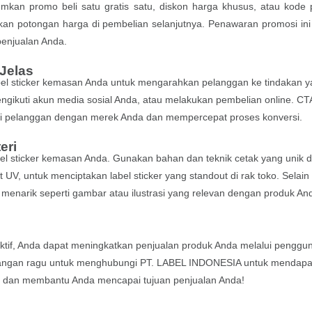
kan promo beli satu gratis satu, diskon harga khusus, atau kode
an potongan harga di pembelian selanjutnya. Penawaran promosi ini
enjualan Anda.
 Jelas
abel sticker kemasan Anda untuk mengarahkan pelanggan ke tindakan 
engikuti akun media sosial Anda, atau melakukan pembelian online. CT
si pelanggan dengan merek Anda dan mempercepat proses konversi.
eri
label sticker kemasan Anda. Gunakan bahan dan teknik cetak yang unik 
 UV, untuk menciptakan label sticker yang standout di rak toko. Selain 
enarik seperti gambar atau ilustrasi yang relevan dengan produk An
fektif, Anda dapat meningkatkan penjualan produk Anda melalui penggu
. Jangan ragu untuk menghubungi PT. LABEL INDONESIA untuk mendap
at dan membantu Anda mencapai tujuan penjualan Anda!